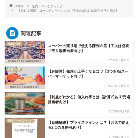
HOME
販売・マーケティング
【売れる場所】ゴールデンラインとは【売上の8割ある/陳列方法も紹介】
関連記事
売場の仕事
スーパーの売り場で使える陳列８選【工夫は必要
／売り場担当者向け】
2021年5月28日
売場の仕事
【経験談】発注が上手くなるコツ【3つある/スー
パーマーケット向け】
2020年12月29日
ビジネススキル
【利益がわかる】値入れ率とは【計算式あり/売場
担当者向け】
2020年10月8日
販売・マーケティング
【意味解説】プライスラインとは？【お店で使え
る2つの具体例あり】
2020年9月17日