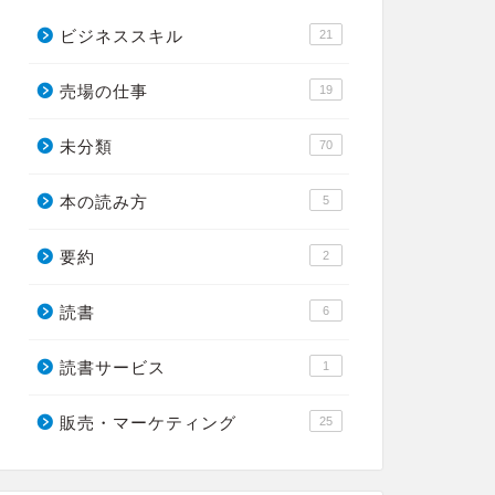
ビジネススキル
21
売場の仕事
19
未分類
70
本の読み方
5
要約
2
読書
6
読書サービス
1
販売・マーケティング
25