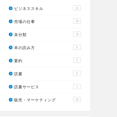
ビジネススキル
21
売場の仕事
19
未分類
70
本の読み方
5
要約
2
読書
6
読書サービス
1
販売・マーケティング
25