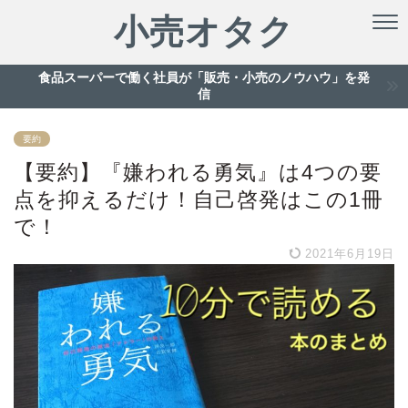
小売オタク
食品スーパーで働く社員が「販売・小売のノウハウ」を発
信
要約
【要約】『嫌われる勇気』は4つの要
点を抑えるだけ！自己啓発はこの1冊
で！
2021年6月19日