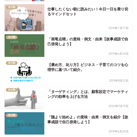
未分類
仕事したくない朝に読みたい！今日一日を乗り切
るマインドセット
2019年7月17日
未分類
「画竜点睛」の意味・例文・由来【故事成語で自
己啓発しよう】
2019年6月24日
未分類
【褒め方、叱り方】ビジネス・子育てのコツを心
理学に基づいて紹介。
2019年8月12日
未分類
「ターゲティング」とは、顧客設定でマーケティ
ングの効率を上げる方法
2020年3月13日
未分類
「隗より始めよ」の意味・由来・例文を紹介【故
事成語で自己啓発しよう】
2019年6月20日