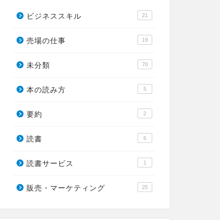
ビジネススキル
21
売場の仕事
19
未分類
70
本の読み方
5
要約
2
読書
6
読書サービス
1
販売・マーケティング
25