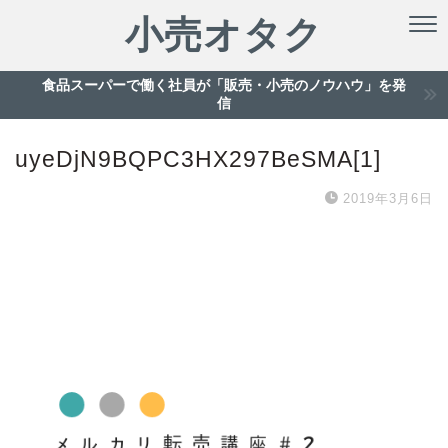
小売オタク
食品スーパーで働く社員が「販売・小売のノウハウ」を発
信
uyeDjN9BQPC3HX297BeSMA[1]
2019年3月6日