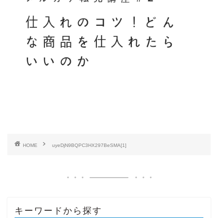
HOME
uyeDjN9BQPC3HX297BeSMA[1]
キーワードから探す