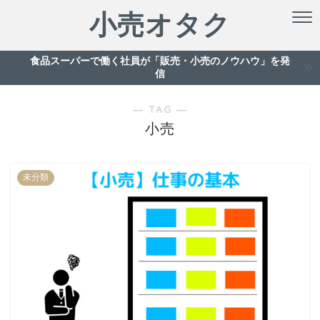
小売オタク
食品スーパーで働く社員が「販売・小売のノウハウ」を発
信
― TAG ―
小売
未分類