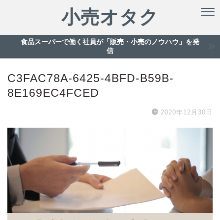
小売オタク
食品スーパーで働く社員が「販売・小売のノウハウ」を発
信
C3FAC78A-6425-4BFD-B59B-
8E169EC4FCED
2020年12月30日