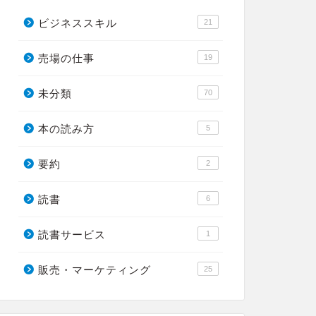
ビジネススキル
21
売場の仕事
19
未分類
70
本の読み方
5
要約
2
読書
6
読書サービス
1
販売・マーケティング
25