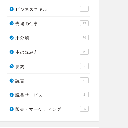
ビジネススキル
21
売場の仕事
19
未分類
70
本の読み方
5
要約
2
読書
6
読書サービス
1
販売・マーケティング
25