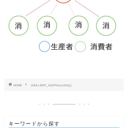
HOME
1kE8-LBWT_GQFPfok1zt0A[1]
キーワードから探す