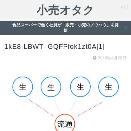
小売オタク
食品スーパーで働く社員が「販売・小売のノウハウ」を発
信
1kE8-LBWT_GQFPfok1zt0A[1]
2019年4月28日