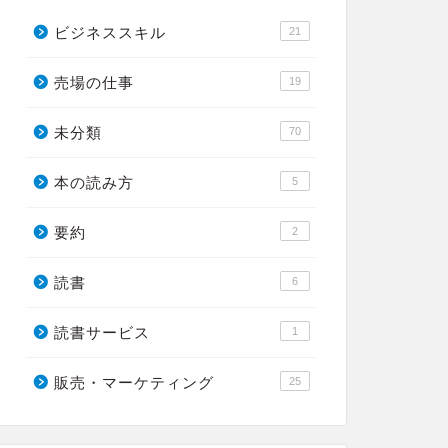
ビジネススキル
21
売場の仕事
19
未分類
70
本の読み方
5
要約
2
読書
6
読書サービス
1
販売・マーケティング
25