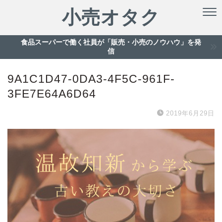
小売オタク
食品スーパーで働く社員が「販売・小売のノウハウ」を発
信
9A1C1D47-0DA3-4F5C-961F-
3FE7E64A6D64
2019年6月29日