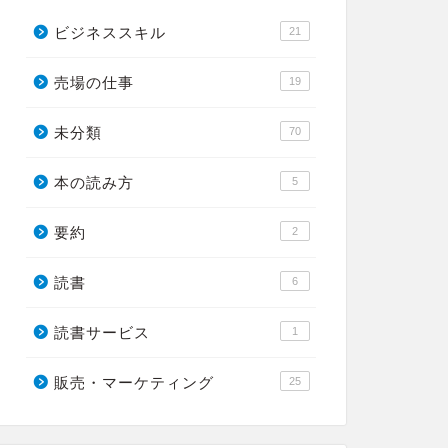
ビジネススキル
21
売場の仕事
19
未分類
70
本の読み方
5
要約
2
読書
6
読書サービス
1
販売・マーケティング
25