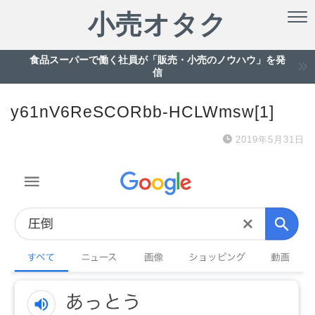
小売オタク
食品スーパーで働く社員が「販売・小売のノウハウ」を発
信
y61nV6ReSCORbb-HCLWmsw[1]
2019年5月31日