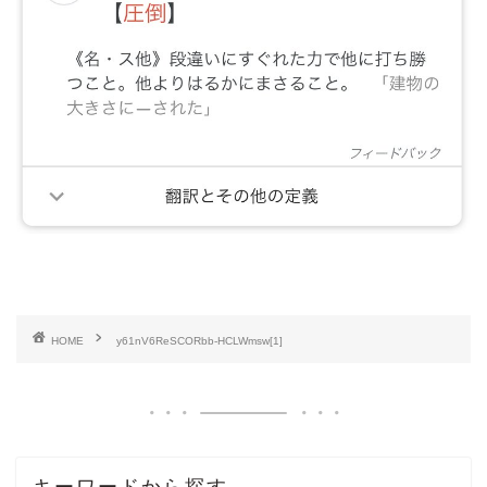
HOME
y61nV6ReSCORbb-HCLWmsw[1]
キーワードから探す