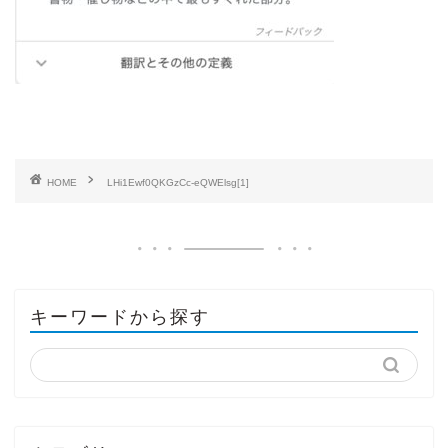
HOME
LHi1Ewf0QKGzCc-eQWElsg[1]
キーワードから探す