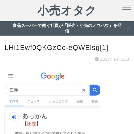
小売オタク
食品スーパーで働く社員が「販売・小売のノウハウ」を発
信
LHi1Ewf0QKGzCc-eQWElsg[1]
2019年5月31日