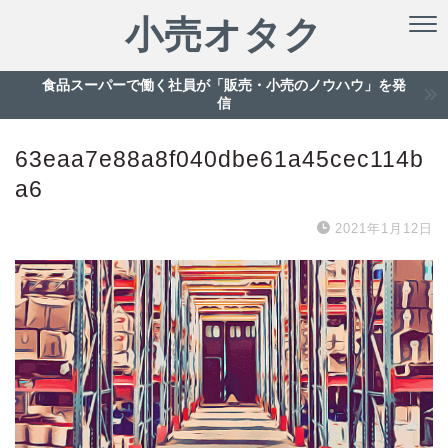
小売オタク
食品スーパーで働く社員が「販売・小売のノウハウ」を発
信
63eaa7e88a8f040dbe61a45cec114b
a6
2021年1月12日