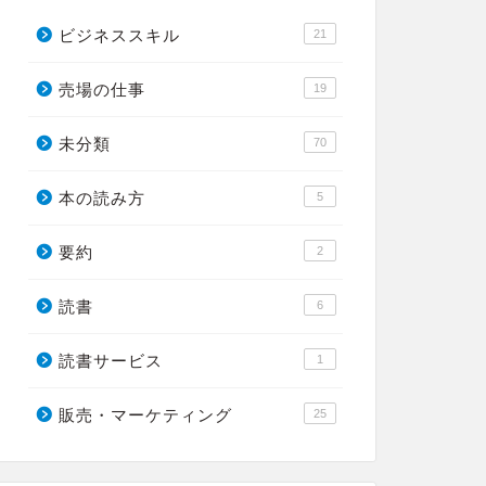
ビジネススキル
21
売場の仕事
19
未分類
70
本の読み方
5
要約
2
読書
6
読書サービス
1
販売・マーケティング
25