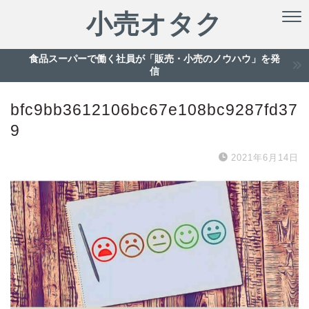
小売オタク
食品スーパーで働く社員が「販売・小売のノウハウ」を発
信
bfc9bb3612106bc67e108bc9287fd37
9
2021年6月14日