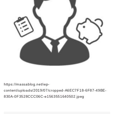
https://massablog.net/wp-
content/uploads/2019/07/cropped-A6EC7F18-6F87-49BE-
830A-0F3528CCC06C-e1563551640502.jpeg