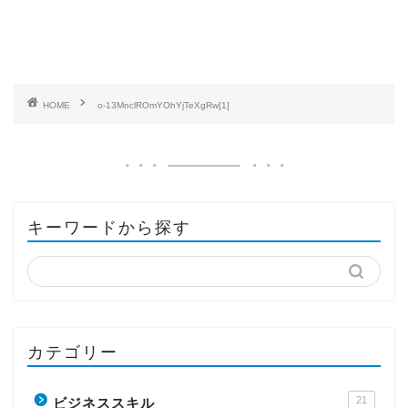
HOME
o-13MnclROmYOhYjTeXgRw[1]
キーワードから探す
カテゴリー
21
ビジネススキル