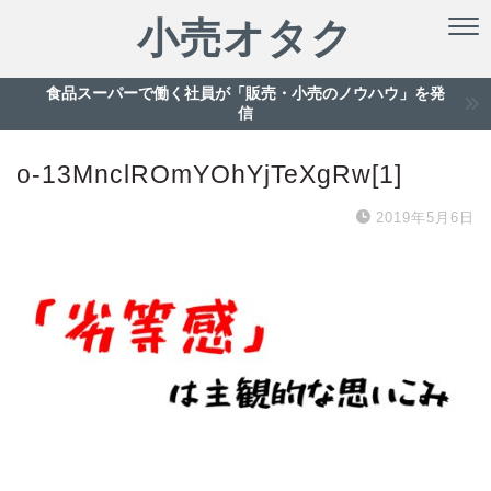
小売オタク
食品スーパーで働く社員が「販売・小売のノウハウ」を発
信
o-13MnclROmYOhYjTeXgRw[1]
2019年5月6日