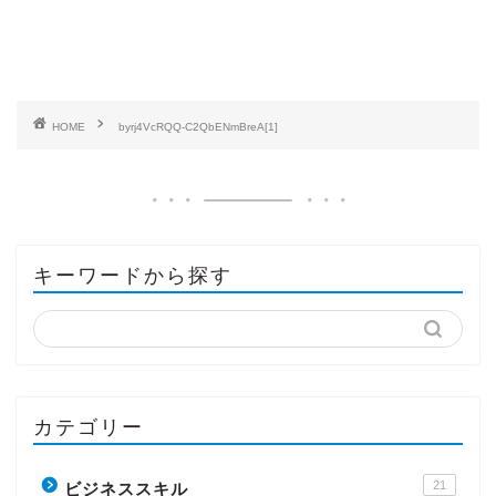
HOME
byrj4VcRQQ-C2QbENmBreA[1]
キーワードから探す
カテゴリー
21
ビジネススキル