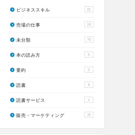
ビジネススキル
21
売場の仕事
19
未分類
70
本の読み方
5
要約
2
読書
6
読書サービス
1
販売・マーケティング
25