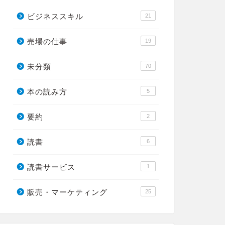
ビジネススキル
21
売場の仕事
19
未分類
70
本の読み方
5
要約
2
読書
6
読書サービス
1
販売・マーケティング
25