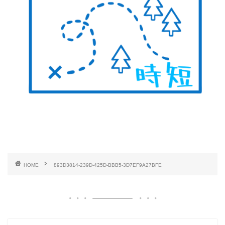
HOME
893D3814-239D-425D-BBB5-3D7EF9A27BFE